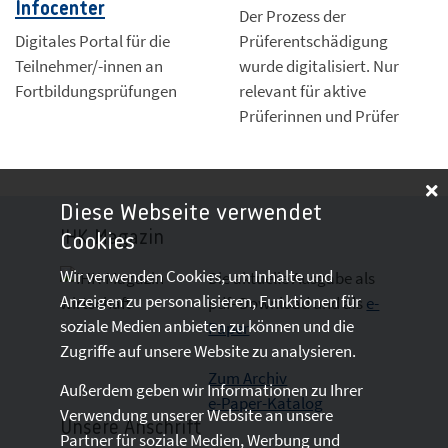
Infocenter
Der Prozess der
Digitales Portal für die
Prüferentschädigung
Teilnehmer/-innen an
wurde digitalisiert. Nur
Fortbildungsprüfungen
relevant für aktive
Prüferinnen und Prüfer
Diese Webseite verwendet
IHK-Magazin
Cookies
Wir verwenden Cookies, um Inhalte und
Die aktuelle Ausgabe als
Anzeigen zu personalisieren, Funktionen für
pdf- Download
und als
e-
soziale Medien anbieten zu können und die
Paper
Zugriffe auf unsere Website zu analysieren.
Zum Archiv
Außerdem geben wir Informationen zu Ihrer
e-Paper-Katalog
Verwendung unserer Website an unsere
Unsere Anschrift
Partner für soziale Medien, Werbung und